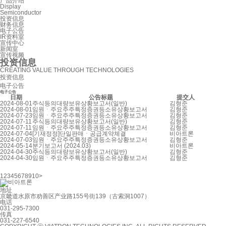
产品介绍
Display
Semiconductor
投资信息
财务信息
电子公告
IR资料室
宣传中心
新闻室
宣传视频
投资信息
CREATING VALUE THROUGH TECHNOLOGIES
投资信息
电子公告
电子公告
日期
公告标题
提交人
2024-08-01
주식등의대량보유상황보고서(일반)
김형준
2024-08-01
임원ㆍ주요주주특정증권등소유상황보고서
김형준
2024-07-23
임원ㆍ주요주주특정증권등소유상황보고서
김형준
2024-07-11
주식등의대량보유상황보고서(일반)
김형준
2024-07-11
임원ㆍ주요주주특정증권등소유상황보고서
김형준
2024-07-04
[기재정정]단일판매ㆍ공급계약체결
비아트론
2024-07-03
임원ㆍ주요주주특정증권등소유상황보고서
김형준
2024-05-14
분기보고서 (2024.03)
비아트론
2024-04-30
주식등의대량보유상황보고서(일반)
김형준
2024-04-30
임원ㆍ주요주주특정증권등소유상황보고서
김형준
1
2
3
4
5
6
7
8
9
10
>
地址
京畿道水原市劝善区产业路155号街139（古索洞1007）
电话
031-295-7300
传真
031-227-6540