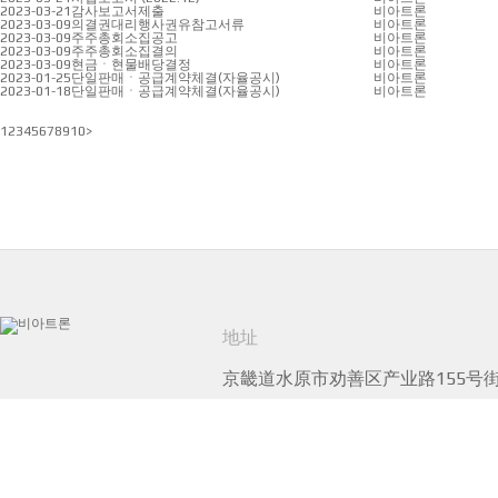
2023-03-21
감사보고서제출
비아트론
2023-03-09
의결권대리행사권유참고서류
비아트론
2023-03-09
주주총회소집공고
비아트론
2023-03-09
주주총회소집결의
비아트론
2023-03-09
현금ㆍ현물배당결정
비아트론
2023-01-25
단일판매ㆍ공급계약체결(자율공시)
비아트론
2023-01-18
단일판매ㆍ공급계약체결(자율공시)
비아트론
1
2
3
4
5
6
7
8
9
10
>
地址
京畿道水原市劝善区产业路155号街1
电话
031-295-7300
传真
031-227
COPYRIGHT ⓒ VIATRON