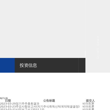
Scroll down
投资信息
电子公告
电子公告
日期
公告标题
提交人
2023-03-29
정기주주총회결과
비아트론
2023-03-23
주요사항보고서(자기주식취득신탁계약체결결정)
비아트론
2023-03-21
사업보고서 (2022.12)
비아트론