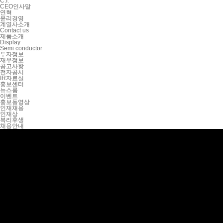
C.I.
CEO인사말
연혁
윤리경영
계열사소개
Contact us
제품소개
Display
Semi conductor
투자정보
재무정보
공고사항
전자공시
IR자료실
홍보센터
뉴스룸
이벤트
홍보동영상
인재채용
인재상
복리후생
채용안내