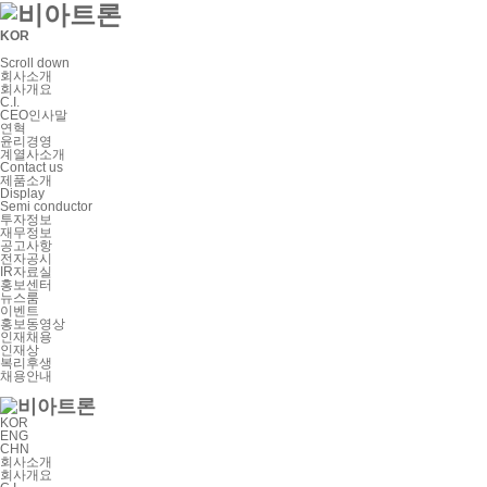
KOR
Scroll down
회사소개
회사개요
C.I.
CEO인사말
연혁
윤리경영
계열사소개
Contact us
제품소개
Display
Semi conductor
투자정보
재무정보
공고사항
전자공시
IR자료실
홍보센터
뉴스룸
이벤트
홍보동영상
인재채용
인재상
복리후생
채용안내
KOR
ENG
CHN
회사소개
회사개요