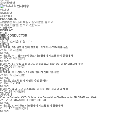
홍보동영상
인재채용
인재상
복리후생
채용안내
PRODUCTS
끊임없는 혁신과 핵심기술개발을 통하여
최고의 제품을 선보이겠습니다.
디스플레이
DISPLAY
반도체
SEMICONDUCTOR
NEWS
새로운 소식을 전합니다
NEWS
비아트론, 5종 반도체 장비 고도화…에피택시 CVD 매출 눈앞
26.07.08
디일렉
NEWS
비아트론, 中 기업과 88억 규모 디스플레이 제조용 장비 공급계약
26.05.20
이데일리
NEWS
비아트론, '3D 수직 적층 메모리용 에피택시 증착 장비 개발' 국책과제 주관
26.05.06
전자신문
NEWS
비아트론, 中 비전옥스 8.6세대 열처리 장비 2종 공급
26.04.20
전자신문
NEWS
비아트론, 반도체 장비 사업화 추진 공식화
26.04.02
ZDNET
NEWS
비아트론, 52억 규모 디스플레이 제조용 장비 공급 계약 체결
26.01.29
이데일리
외부기사
Viatron Epitaxial CVD: Solving the Deposition Challenge for 3D DRAM and GAA
25.12.23
Newsweek International
NEWS
비아트론, 117억 규모 디스플레이 제조용 장비 공급계약
25.11.17
해럴드경제
NEWS