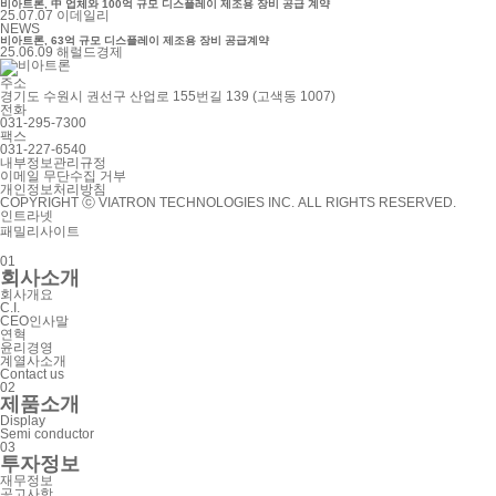
비아트론, 中 업체와 100억 규모 디스플레이 제조용 장비 공급 계약
25.07.07
이데일리
NEWS
비아트론, 63억 규모 디스플레이 제조용 장비 공급계약
25.06.09
해럴드경제
주소
경기도 수원시 권선구 산업로 155번길 139 (고색동 1007)
전화
031-295-7300
팩스
031-227-6540
내부정보관리규정
이메일 무단수집 거부
개인정보처리방침
COPYRIGHT ⓒ VIATRON TECHNOLOGIES INC. ALL RIGHTS RESERVED.
인트라넷
패밀리사이트
0
1
회
사
소
개
회
사
개
요
C
.
I
.
C
E
O
인
사
말
연
혁
윤
리
경
영
계
열
사
소
개
C
o
n
t
a
c
t
u
s
0
2
제
품
소
개
D
i
s
p
l
a
y
S
e
m
i
c
o
n
d
u
c
t
o
r
0
3
투
자
정
보
재
무
정
보
공
고
사
항