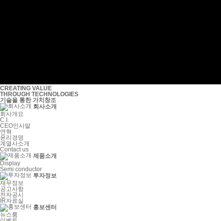
CREATING VALUE
THROUGH TECHNOLOGIES
기술을 통한 가치창조
회사소개
회사개요
C.I.
CEO인사말
연혁
윤리경영
계열사소개
Contact us
제품소개
Display
Semi conductor
투자정보
재무정보
공고사항
전자공시
IR자료실
홍보센터
뉴스룸
이벤트