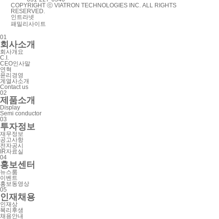
COPYRIGHT ⓒ VIATRON TECHNOLOGIES INC. ALL RIGHTS
RESERVED.
인트라넷
패밀리사이트
0
1
회
사
소
개
회
사
개
요
C
.
I
.
C
E
O
인
사
말
연
혁
윤
리
경
영
계
열
사
소
개
C
o
n
t
a
c
t
u
s
0
2
제
품
소
개
D
i
s
p
l
a
y
S
e
m
i
c
o
n
d
u
c
t
o
r
0
3
투
자
정
보
재
무
정
보
공
고
사
항
전
자
공
시
I
R
자
료
실
0
4
홍
보
센
터
뉴
스
룸
이
벤
트
홍
보
동
영
상
0
5
인
재
채
용
인
재
상
복
리
후
생
채
용
안
내