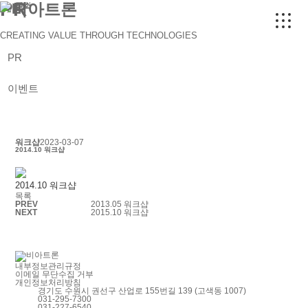
PR
주소
전화
팩스
CREATING VALUE THROUGH TECHNOLOGIES
PR
이벤트
워크샵
2023-03-07
2014.10 워크샵
2014.10 워크샵
목록
PREV
2013.05 워크샵
NEXT
2015.10 워크샵
내부정보관리규정
이메일 무단수집 거부
개인정보처리방침
경기도 수원시 권선구 산업로 155번길 139 (고색동 1007)
031-295-7300
031-227-6540