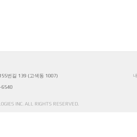
번길 139 (고색동 1007)
-6540
GIES INC. ALL RIGHTS RESERVED.